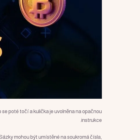
ko se poté točí a kulička je uvolněna na opačnou
instrukce.
. Sázky mohou být umístěné na soukromá čísla,