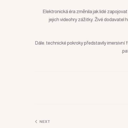
Elektronická éra změnila jak lidé zapojova
jejich videohry zážitky. Živé dodavatel
Dále. technické pokroky představily imersivní fu
pa
NEXT