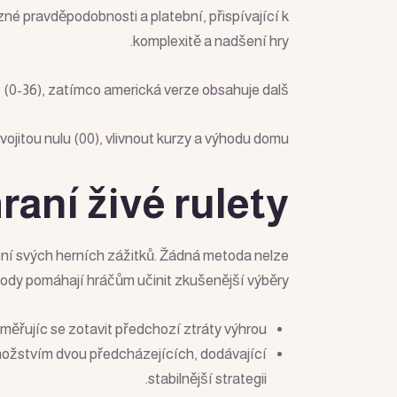
né pravděpodobnosti a platební, přispívající k
komplexitě a nadšení hry.
s (0-36), zatímco americká verze obsahuje dalš
vojitou nulu (00), vlivnout kurzy a výhodu domu.
raní živé rulety
šení svých herních zážitků. Žádná metoda nelze
etody pomáhají hráčům učinit zkušenější výběry.
ěřujíc se zotavit předchozí ztráty výhrou.
množstvím dvou předcházejících, dodávající
stabilnější strategii.