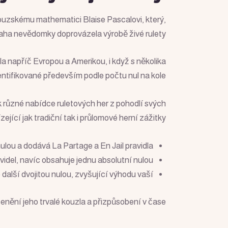
ncouzskému mathematici Blaise Pascalovi, který,
 snaha nevědomky doprovázela výrobě živé rulety.
řila napříč Evropou a Amerikou, i když s několika
ntifikované především podle počtu nul na kole.
 k různé nabídce ruletových her z pohodlí svých
ející jak tradiční tak i průlomové herní zážitky.
ulou a dodává La Partage a En Jail pravidla.
idel, navíc obsahuje jednu absolutní nulou.
další dvojitou nulou, zvyšující výhodu vaší .
enění jeho trvalé kouzla a přizpůsobení v čase.