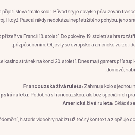
o přijetí slova “malé kolo”. Původ hry je obvykle přisuzován fra
ístroj. I když Pascal nikdy nedokázal nepřetržitého pohybu, jeho
přízeň ve Francii 18. století. Do poloviny 19. století se hra rozší
přizpůsobením. Objevily se evropské a americké verze, ide
ce kasino stránek na konci 20. století. Dnes mají gamers přístup
domovů, nabíz
Francouzská živá ruleta:
Zahrnuje kolo s jednou n
pská ruleta:
Podobná s francouzskou, ale bez speciálních prav
Americká živá ruleta:
Skládá se 
domění, historie videohry nabízí užitečný kontext a zlepšuje oc