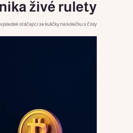
ika živé rulety
 výsledek otáčející se kuličky na kolečku s čísly.