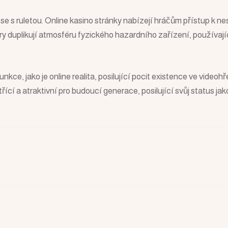
t se s ruletou. Online kasino stránky nabízejí hráčům přístup k n
 hry duplikují atmosféru fyzického hazardního zařízení, používaj
nkce, jako je online realita, posilující pocit existence ve videohř
třící a atraktivní pro budoucí generace, posilující svůj status j