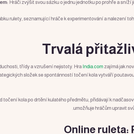
tem:
Hráči zvýšit svou sázku o jednu jednotku po prohře a sníží j
u rulety, seznamující hráče k experimentování a nalezení toho, 
Trvalá přitažli
oduchosti, třídy a vzrušení nejistoty. Hra
India.com
zajímá jak nov
ategických složek se spontánností točení kola vytváří poutavou
 od točení kola po drtění kulatého předmětu, přidávají k nadčas
umožňuje hráčům upravit svůj 
Online ruleta: