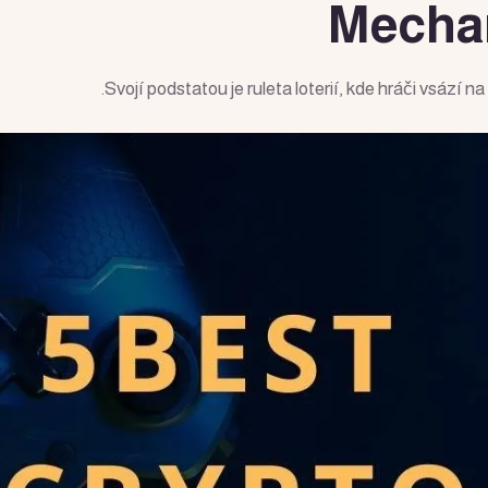
Mechan
Svojí podstatou je ruleta loterií, kde hráči vsází na