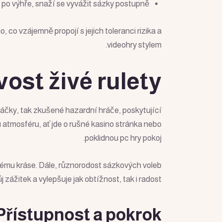
i po výhře, snaží se vyvážit sázky postupně.
co vzájemně propojí s jejich toleranci rizika a
videohry stylem.
vost živé rulety
áčky, tak zkušené hazardní hráče, poskytující
 atmosféru, ať jde o rušné kasino stránka nebo
poklidnou pc hry pokoj.
ovému kráse. Dále, různorodost sázkových voleb
zážitek a vylepšuje jak obtížnost, tak i radost.
 Přístupnost a pokrok