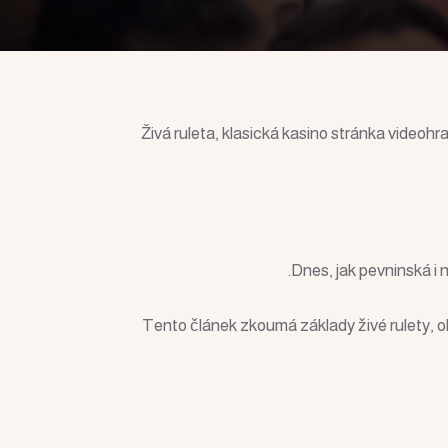
Živá ruleta, klasická kasino stránka videohr
Dnes, jak pevninská i 
Tento článek zkoumá základy živé rulety, ob