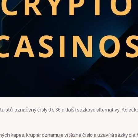
etu stůl označený čísly 0 s 36 a další sázkové alternativy. Koleč
ných kapes, krupiér oznamuje vítězné číslo a uzavírá sázky dle