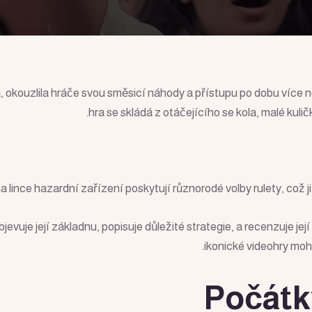
a, okouzlila hráče svou směsicí náhody a přístupu po dobu více ne
hra se skládá z otáčejícího se kola, malé kuli
na lince hazardní zařízení poskytují různorodé volby rulety, což 
jevuje její základnu, popisuje důležité strategie, a recenzuje j
ikonické videohry moho
Počátky