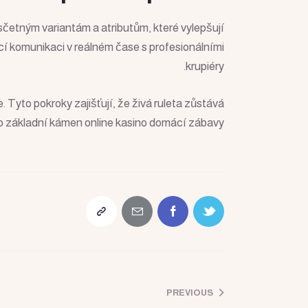
esčetným variantám a atributům, které vylepšují
ící komunikaci v reálném čase s profesionálními
krupiéry.
e. Tyto pokroky zajišťují, že živá ruleta zůstává
ako základní kámen online kasino domácí zábavy.
PREVIOUS