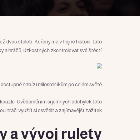
ž dvou staletí. Kořeny má v hojné historii, tato
čky a hráčů, úzkostných zkontrolovat své štěstí.
ji dostupně nabízí milosrdníkům po celém světě.
ejí kouzlo. Uvědoměním si jemných odchylek této
u hráči využít si osvětlit a zajímavější zážitek.
 a vývoj rulety