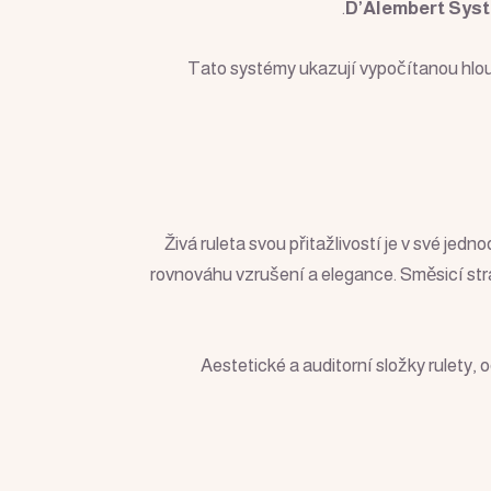
D’Alembert Sys
Tato systémy ukazují vypočítanou hloubk
Živá ruleta svou přitažlivostí je v své jedn
rovnováhu vzrušení a elegance. Směsicí str
Aestetické a auditorní složky rulety,