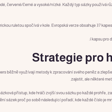
udé, červené/černé a vysoké/nízké. Každý typ sázky používá růz
rickou ruletou spočívá v kole. Evropská verze obsahuje 37 kape
í kapsu pro d
Strategie pro h
 gamers běžně využívají metody k zpracování svého peněz a zlep
zajistit, ale některé m
zková přístup, kde hráči zvýší svou sázku po každé prohře, zam
ní sázek proč po sobě následující pořadí, kde každé číslo je 