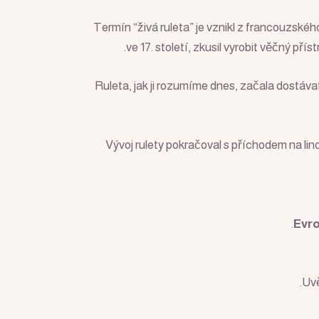
Termín “živá ruleta” je vznikl z francouzskéh
ve 17. století, zkusil vyrobit věčný př
Ruleta, jak ji rozumíme dnes, začala dostávat 
Vývoj rulety pokračoval s příchodem na lin
Evro
Uvě