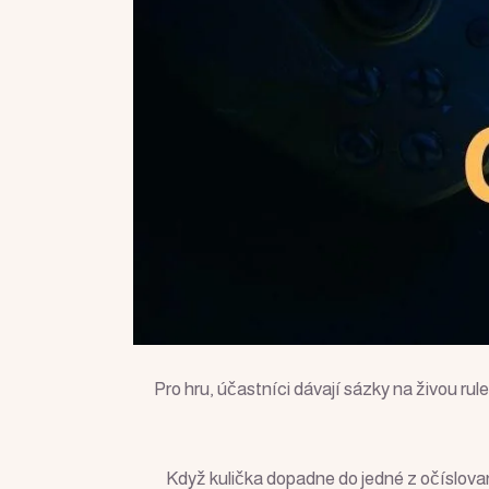
Pro hru, účastníci dávají sázky na živou rul
Když kulička dopadne do jedné z očíslova